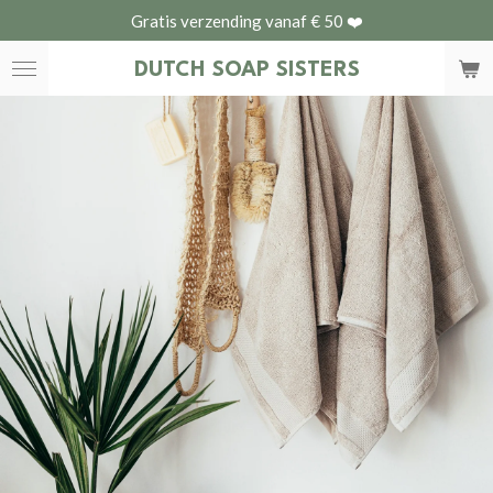
Gratis verzending vanaf € 50 ❤️
Ga
direct
DUTCH
SOAP SISTERS
naar
de
hoofdinhoud