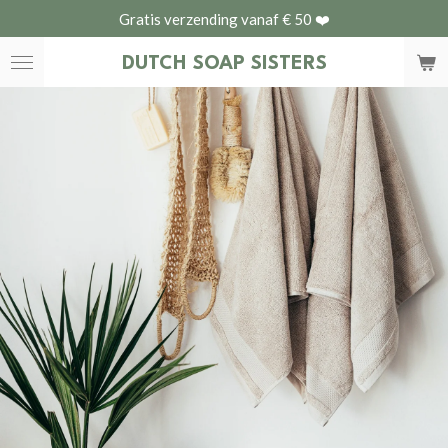
Gratis verzending vanaf € 50 ❤️
Ga
direct
DUTCH
SOAP SISTERS
naar
de
hoofdinhoud