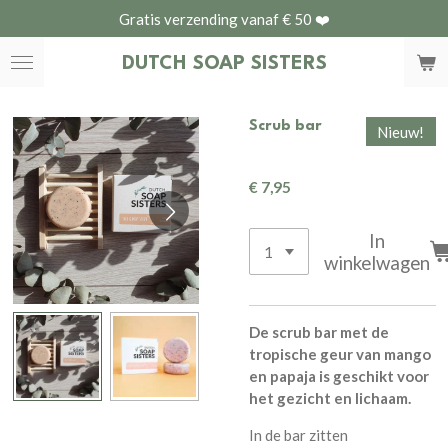
Gratis verzending vanaf € 50 ❤️
Ga
direct
DUTCH
SOAP SISTERS
naar
de
hoofdinhoud
Scrub bar
Nieuw!
€ 7,95
In
winkelwagen
De scrub bar met de
tropische geur van mango
en papaja is geschikt voor
het gezicht en lichaam.
In de bar zitten