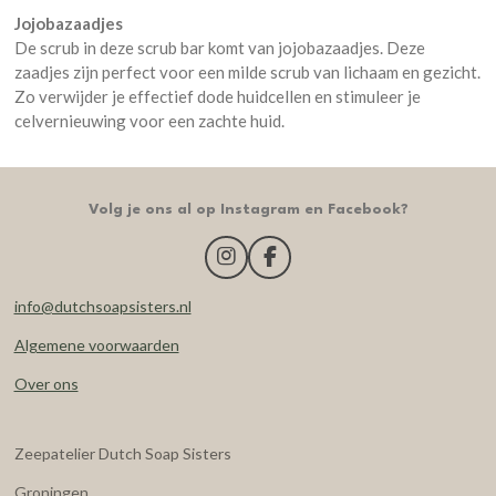
Jojobazaadjes
De scrub in deze scrub bar komt van jojobazaadjes. Deze
zaadjes zijn perfect voor een milde scrub van lichaam en gezicht.
Zo verwijder je effectief dode huidcellen en stimuleer je
celvernieuwing voor een zachte huid.
Volg je ons al op Instagram en Facebook?
I
F
n
a
s
c
info@dutchsoapsisters.nl
t
e
a
b
Algemene voorwaarden
g
o
Over ons
r
o
a
k
m
Zeepatelier Dutch Soap Sisters
Groningen