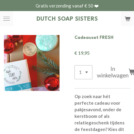
Gratis verzending vanaf € 50 ❤️
Ga
direct
DUTCH
SOAP SISTERS
naar
de
hoofdinhoud
Cadeauset FRESH
€ 19,95
In
winkelwagen
Op zoek naar hét
perfecte cadeau voor
pakjesavond, onder de
kerstboom of als
relatiegeschenk tijdens
de feestdagen? Kies dit